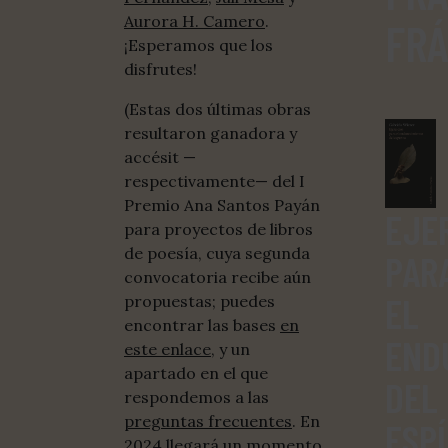
Aurora H. Camero
.
FRÁ
¡Esperamos que los
disfrutes!
(Estas dos últimas obras
resultaron ganadora y
accésit —
respectivamente— del I
Premio Ana Santos Payán
EJE
para proyectos de libros
de poesía, cuya segunda
PAR
convocatoria recibe aún
EL
propuestas; puedes
encontrar las bases
en
END
este enlace
, y un
apartado en el que
DEL
respondemos a las
preguntas frecuentes
. En
ESPÍ
2024 llegará un momento