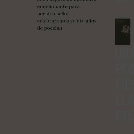
emocionante para
nuestro sello:
celebraremos veinte años
de poesía.)
UN
PE
FIE
LL
ET