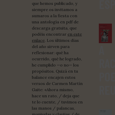
ES
que hemos publicado, y
siempre os invitamos a
sumaros a la fiesta con
una antología en pdf de
descarga gratuita, que
podéis encontrar
en este
enlace
. Los últimos días
A
del año sirven para
reflexionar: qué ha
RAC
ocurrido, qué he logrado,
he cumplido —o no— los
propósitos. Quizá en tu
POE
balance encajen estos
versos de Carmen Martín
REU
Gaite: «Ahora mismo,
hace un rato, / deja que
te lo cuente, / tuvimos en
las manos / palancas,
manivelas y clavijas / de