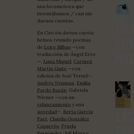
una locomotora que
inventábamos / casi sin
darnos cuenta».
ISL
En
Casi sin darnos cuenta
CO
hemos reunido poemas
de
Leire Bilbao
—con
MA
traducción de Ángel Erro
—,
Luna Miguel
,
Carmen
Martín Gaite
—con
edición de José Teruel—,
Andrés Neuman
,
Emilia
Pardo Bazán
, Gabriela
Wiener —con un
relanzamiento
y una
LA
novedad
—,
Berta García
Faet
,
Claudia González
FR
Caparrós
,
Fruela
Fernández
,
Juli Mesa
y