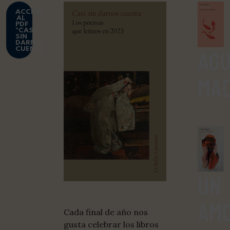
ACCEDE
AL
PDF
"CASI
SIN
DARNOS
AG
CUENTA"
MA
UN
AM
Cada final de año nos
gusta celebrar los libros