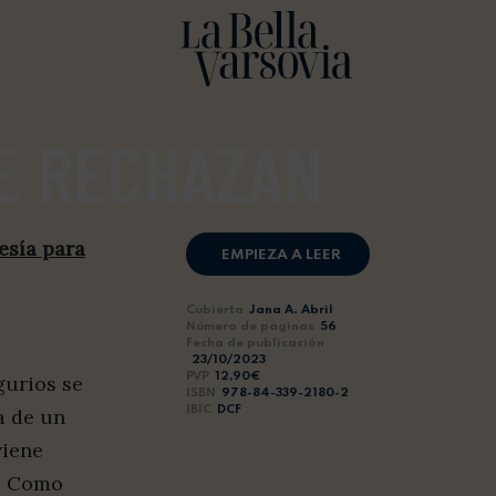
SE RECHAZAN
esía para
EMPIEZA A LEER
Cubierta
Jana A. Abril
Número de páginas
56
Fecha de publicación
23/10/2023
PVP
12,90€
gurios se
ISBN
978-84-339-2180-2
IBIC
DCF
a de un
viene
o. Como