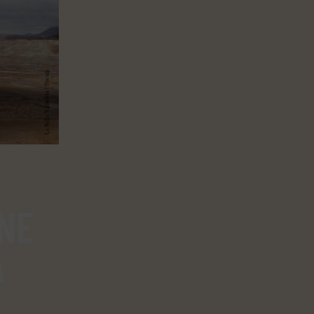
RNE
A