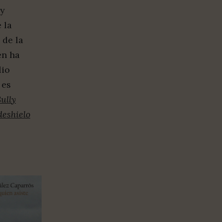
 y
 la
 de la
én ha
lio
 es
Sully
deshielo