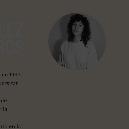
LEZ
RÓS
 en 1993.
versitat
 de
 la
nto en la