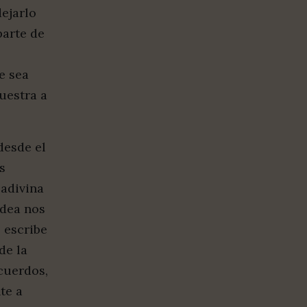
dejarlo
parte de
e sea
uestra a
 desde el
s
 adivina
idea nos
 escribe
de la
cuerdos,
te a