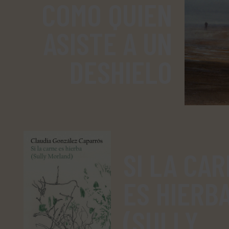
COMO QUIEN
ASISTE A UN
DESHIELO
SI LA CA
ES HIERB
(SULLY