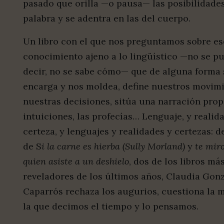
pasado que orilla —o pausa— las posibilidades
palabra y se adentra en las del cuerpo.
Un libro con el que nos preguntamos sobre es
conocimiento ajeno a lo lingüístico —no se p
decir, no se sabe cómo— que de alguna forma 
encarga y nos moldea, define nuestros movim
nuestras decisiones, sitúa una narración prop
intuiciones, las profecías… Lenguaje, y realida
certeza, y lenguajes y realidades y certezas: 
de S
i la carne es hierba (Sully Morland)
y
te mir
quien asiste a un deshielo
, dos de los libros má
reveladores de los últimos años, Claudia Gon
Caparrós rechaza los augurios, cuestiona la 
la que decimos el tiempo y lo pensamos.