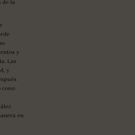
 de la
e
uede
se
ientos y
ia. Las
d, y
después
o como
s
zález
manera en