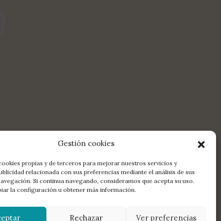
)
Gestión cookies
© 2026 La Bella Varsovia.
cookies propias y de terceros para mejorar nuestros servicios y
All rights reserved.
Aviso
ublicidad relacionada con sus preferencias mediante el análisis de sus
legal
,
política de
navegación. Si continua navegando, consideramos que acepta su uso.
privacidad
,
política de
ar la configuración u obtener más información.
redes sociales
,
política de
cookies
ceptar
Rechazar
Ver preferencias