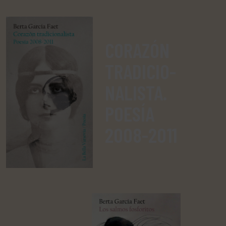
CORAZÓN
TRADICIO­
NALISTA.
POESÍA
2008-2011