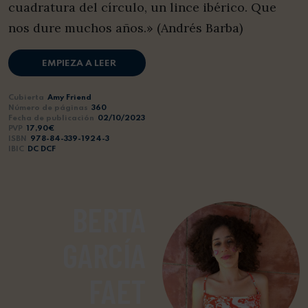
cuadratura del círculo, un lince ibérico. Que
nos dure muchos años.» (Andrés Barba)
EMPIEZA A LEER
Cubierta
Amy Friend
Número de páginas
360
Fecha de publicación
02/10/2023
PVP
17,90€
ISBN
978-84-339-1924-3
IBIC
DC DCF
BERTA
GARCÍA
FAET