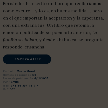
Fernández ha escrito un libro que recibiríamos
como oscuro —y lo es, en buena medida—, pero
en el que importan la aceptación y la esperanza,
con una extraña luz. Un libro que retoma la
emoción política de su poemario anterior,
La
familia socialista
, y desde ahí busca, se pregunta,
responde, ensancha.
EMPIEZA A LEER
Cubierta
Marco Mansi
Número de páginas
64
Fecha de publicación
6/11/2023
PVP
12,90€
ISBN
978-84-339196-9-4
IBIC
DCF