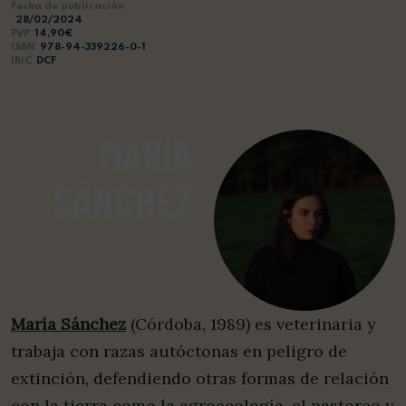
Fecha de publicación
28/02/2024
PVP
14,90€
ISBN
978-94-339226-0-1
IBIC
DCF
MARÍA
SÁNCHEZ
María Sánchez
(Córdoba, 1989) es veterinaria y
trabaja con razas autóctonas en peligro de
extinción, defendiendo otras formas de relación
con la tierra como la agroecología, el pastoreo y