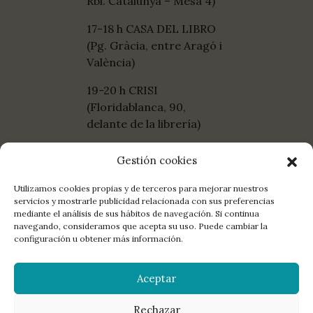
Rbl. Catalunya – Mesa 4)
17-18 h CASA DEL LIBRO
(Pg. Gràcia, entre Aragó i
València)
19-20 h CRISI
(Floridablanca, 90,
delante de la librería)
Gestión cookies
Utilizamos cookies propias y de terceros para mejorar nuestros
servicios y mostrarle publicidad relacionada con sus preferencias
mediante el análisis de sus hábitos de navegación. Si continua
COMPARTE:
FACEBOOK
TWITTER
E-MAIL
navegando, consideramos que acepta su uso. Puede cambiar la
configuración u obtener más información.
LA EDITORIAL
DISTRIBUCIÓN
CONTACTO
LIBROS
Aceptar
MANUSCRITOS
NEWSLETTER
AGENDA
POETAS
© 2026 La Bella Varsovia. All rights reserved.
Aviso legal
,
política de
privacidad
,
política de redes sociales
,
política de cookies
Rechazar