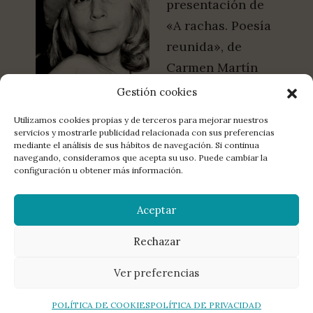
presentación de
«A rachas. Poesía
reunida», de
Carmen Martín
Gaite, en la Feria
Gestión cookies
del Libro de
Utilizamos cookies propias y de terceros para mejorar nuestros
Madrid.
servicios y mostrarle publicidad relacionada con sus preferencias
mediante el análisis de sus hábitos de navegación. Si continua
navegando, consideramos que acepta su uso. Puede cambiar la
configuración u obtener más información.
LA EDITORIAL
DISTRIBUCIÓN
CONTACTO
LIBROS
Aceptar
MANUSCRITOS
NEWSLETTER
AGENDA
POETAS
© 2026 La Bella Varsovia. All rights reserved.
Aviso legal
,
política de
privacidad
,
política de redes sociales
,
política de cookies
Rechazar
Ver preferencias
POLÍTICA DE COOKIES
POLÍTICA DE PRIVACIDAD