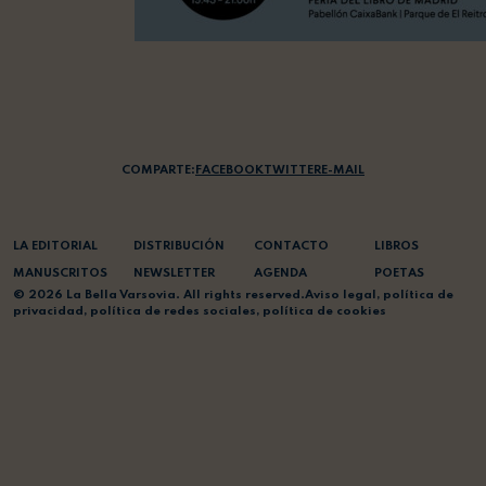
COMPARTE:
FACEBOOK
TWITTER
E-MAIL
LA EDITORIAL
DISTRIBUCIÓN
CONTACTO
LIBROS
MANUSCRITOS
NEWSLETTER
AGENDA
POETAS
© 2026 La Bella Varsovia. All rights reserved.
Aviso legal
,
política de
privacidad
,
política de redes sociales
,
política de cookies