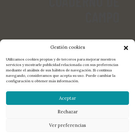
CUADERNO DE
CAMPO
Gestión cookies
Utilizamos cookies propias y de terceros para mejorar nuestros
servicios y mostrarle publicidad relacionada con sus preferencias
mediante el análisis de sus hábitos de navegación. Si continua
COMPARTE:
FACEBOOK
TWITTER
E-MAIL
navegando, consideramos que acepta su uso. Puede cambiar la
configuración u obtener más información.
LA EDITORIAL
DISTRIBUCIÓN
CONTACTO
LIBROS
Aceptar
MANUSCRITOS
NEWSLETTER
AGENDA
POETAS
© 2026 La Bella Varsovia. All rights reserved.
Aviso legal
,
política de
privacidad
,
política de redes sociales
,
política de cookies
Rechazar
Ver preferencias