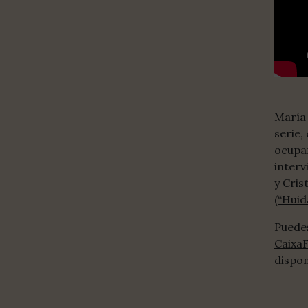
María
serie,
ocupa
interv
y Cris
(
“Huid
Puede
Caixa
dispon