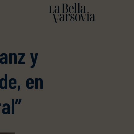
anz y
de, en
ral”