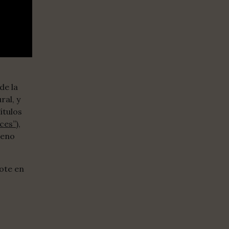
de la
ral, y
ítulos
ces”
),
veno
ote en