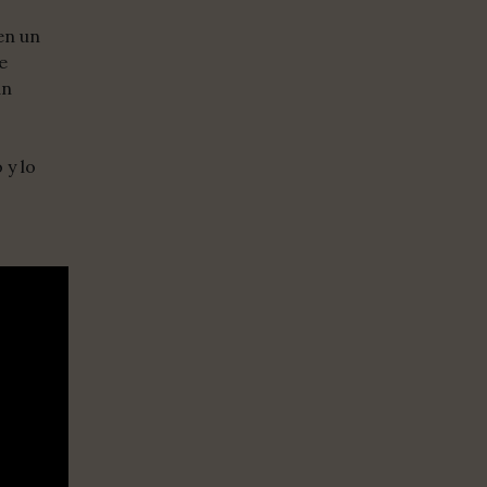
en un
e
an
 y lo