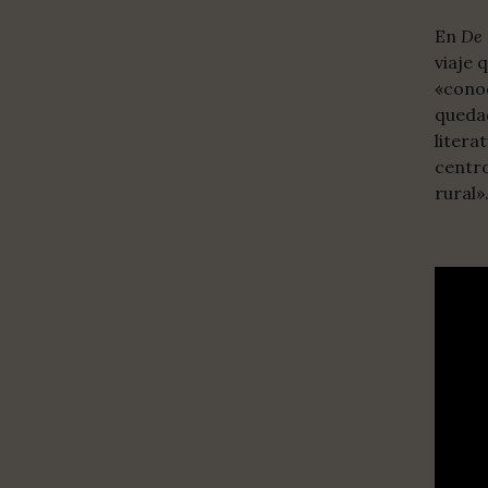
En
De 
viaje 
«conoc
quedad
litera
centro
rural»