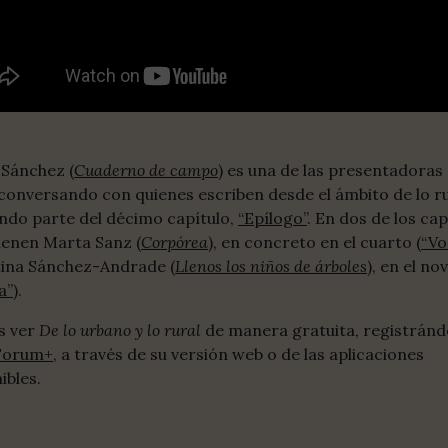
 Sánchez (
Cuaderno de campo
) es una de las presentadoras 
 conversando con quienes escriben desde el ámbito de lo ru
ndo parte del décimo capítulo,
“Epílogo”
. En dos de los cap
ienen Marta Sanz (
Corpórea
), en concreto en el cuarto (
“Vo
tina Sánchez-Andrade (
Llenos los niños de árboles
), en el no
a”
).
s ver
De lo urbano y lo rural
de manera gratuita, registránd
Forum+
, a través de su versión web o de las aplicaciones
ibles.