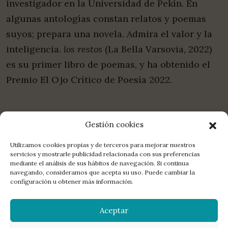
investigador en la Universidad de Pekín. En
algunas antologías constan relatos y poemas
suyos; prepara una novela. Admira el valor y la
inteligencia.
los restos
(La Bella Varsovia, 2022)
es su primer libro de poemas, y ha obtenido el
Premio El Ojo Crítico de Poesía 2022.
Gestión cookies
Utilizamos cookies propias y de terceros para mejorar nuestros
servicios y mostrarle publicidad relacionada con sus preferencias
mediante el análisis de sus hábitos de navegación. Si continua
COMPARTE:
FACEBOOK
TWITTER
E-MAIL
navegando, consideramos que acepta su uso. Puede cambiar la
configuración u obtener más información.
LA EDITORIAL
DISTRIBUCIÓN
CONTACTO
LIBROS
Aceptar
MANUSCRITOS
NEWSLETTER
AGENDA
POETAS
© 2026 La Bella Varsovia. All rights reserved.
Aviso legal
,
política de