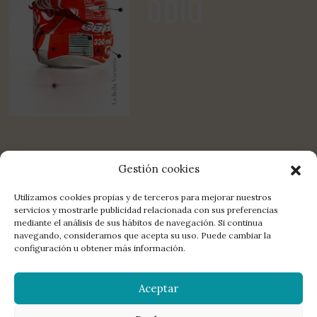
ODIO
Gestión cookies
Utilizamos cookies propias y de terceros para mejorar nuestros
servicios y mostrarle publicidad relacionada con sus preferencias
mediante el análisis de sus hábitos de navegación. Si continua
COMPARTE:
FACEBOOK
TWITTER
E-MAIL
navegando, consideramos que acepta su uso. Puede cambiar la
configuración u obtener más información.
LA EDITORIAL
DISTRIBUCIÓN
CONTACTO
LIBROS
Aceptar
MANUSCRITOS
NEWSLETTER
AGENDA
POETAS
© 2026 La Bella Varsovia. All rights reserved.
Aviso legal
,
política de
privacidad
,
política de redes sociales
,
política de cookies