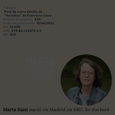
Cubierta
Pack Up sobre detalle de
"Herodías", de Francesco Cairo
Número de páginas
420
Fecha de publicación
13/06/2022
PVP
19,90€
ISBN
978-84-124379-3-5
IBIC
DCF
MARTA
SANZ
Marta Sanz
nació en Madrid en 1967. Se doctoró