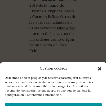
2019 de la mano de
Cristina Hergueta, Tasio
y Carmen Bellas. Otras de
las autoras incluidas en
estas series es
Pilar Adón
,
con uno de los textos de
Las órdenes
como origen
de una pieza de Elisa
Celda.
Gestión cookies
Utilizamos cookies propias y de terceros para mejorar nuestros
COMPARTE:
FACEBOOK
TWITTER
E-MAIL
servicios y mostrarle publicidad relacionada con sus preferencias
mediante el análisis de sus hábitos de navegación. Si continua
navegando, consideramos que acepta su uso. Puede cambiar la
configuración u obtener más información.
LA EDITORIAL
DISTRIBUCIÓN
CONTACTO
LIBROS
MANUSCRITOS
NEWSLETTER
AGENDA
POETAS