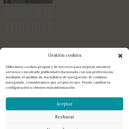
SIGUIENTE
VITALIDAD
Gestión cookies
Utilizamos cookies propias y de terceros para mejorar nuestros
servicios y mostrarle publicidad relacionada con sus preferencias
mediante el análisis de sus hábitos de navegación. Si continua
COMPARTE:
FACEBOOK
TWITTER
E-MAIL
navegando, consideramos que acepta su uso. Puede cambiar la
configuración u obtener más información.
LA EDITORIAL
DISTRIBUCIÓN
CONTACTO
LIBROS
Aceptar
MANUSCRITOS
NEWSLETTER
AGENDA
POETAS
© 2026 La Bella Varsovia. All rights reserved.
Aviso legal
,
política de
privacidad
,
política de redes sociales
,
política de cookies
Rechazar