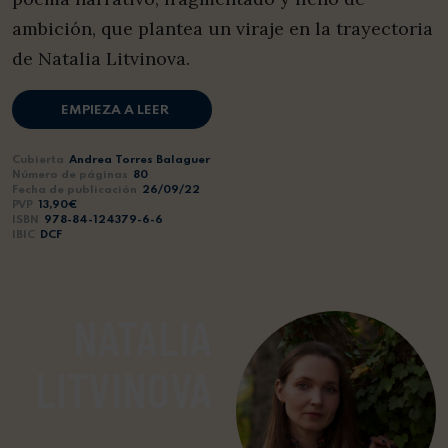
ambición, que plantea un viraje en la trayectoria
de Natalia Litvinova.
EMPIEZA A LEER
Cubierta
Andrea Torres Balaguer
Número de páginas
80
Fecha de publicación
26/09/22
PVP
13,90€
ISBN
978-84-124379-6-6
IBIC
DCF
NATALIA
LITVINOVA