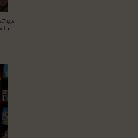
a Fuga
uchar