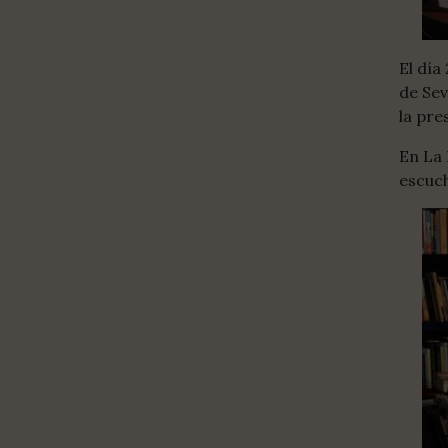
El día
de Sev
la pre
En La 
escuch