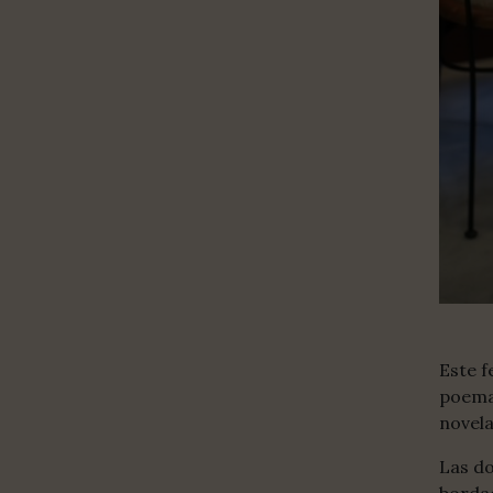
Este f
poema
novel
Las do