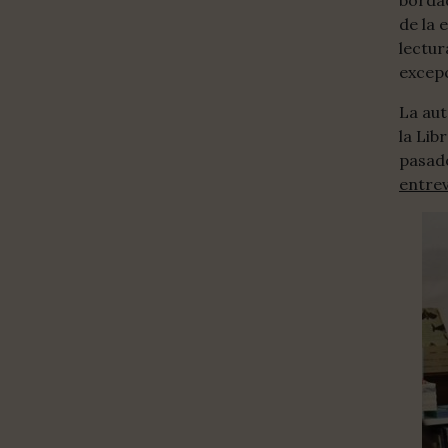
bordad
de la 
lectur
excepc
La aut
la Lib
pasado
entrev