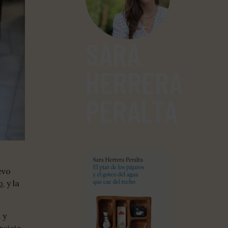
SARA
HERRERA
PERALTA
evo
o
, y la
 y