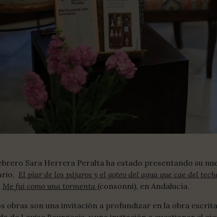
ebrero Sara Herrera Peralta ha estado presentando su nu
rio,
El piar de los pájaros y el goteo del agua que cae del tech
a
Me fui como una tormenta
(consonni), en Andalucía.
s obras son una invitación a profundizar en la obra escrita