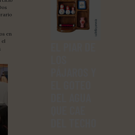
rcicio
 Dos
rario
ros en
 el
EL PIAR DE
a
LOS
PÁJAROS Y
EL GOTEO
DEL AGUA
QUE CAE
DEL TECHO