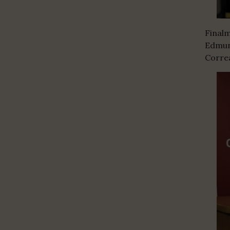
Finalm
Edmund
Correa