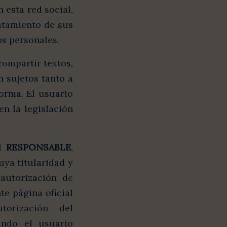
n esta red social,
atamiento de sus
os personales.
compartir textos,
n sujetos tanto a
orma. El usuario
n la legislación
el
RESPONSABLE
,
uya titularidad y
autorización de
te página oficial
orización del
ando el usuario