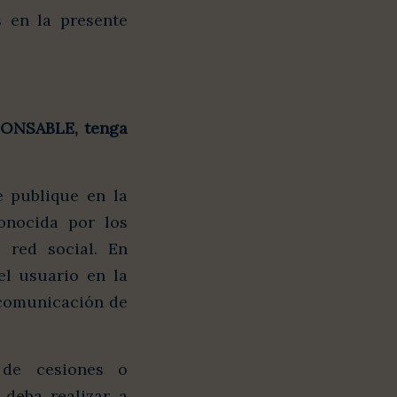
s en la presente
PONSABLE
, tenga
e publique en la
onocida por los
 red social. En
el usuario en la
e comunicación de
 de cesiones o
deba realizar a