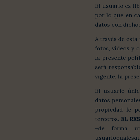
El usuario es lib
por lo que en c
datos con dichos
A través de esta 
fotos, vídeos y 
la presente pol
será responsabl
vigente, la pres
El usuario únic
datos personales
propiedad le p
terceros.
EL RE
–de forma un
usuariocualesq