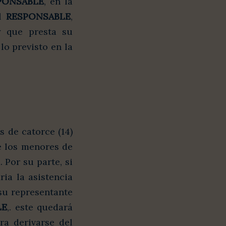
PONSABLE
, en la
el
RESPONSABLE
,
y que presta su
lo previsto en la
s de catorce (14)
e los menores de
. Por su parte, si
ria la asistencia
 su representante
LE
,. este quedará
ra derivarse del