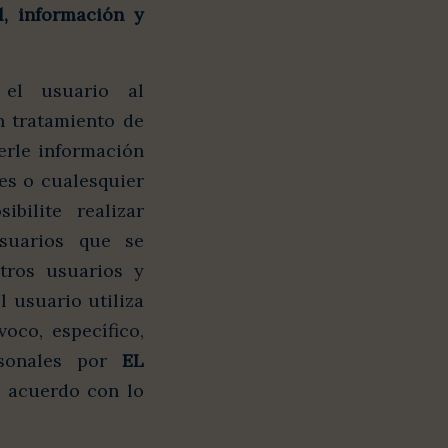
l, información y
 el usuario al
n tratamiento de
cerle información
es o cualesquier
bilite realizar
usuarios que se
otros usuarios y
 usuario utiliza
voco, específico,
rsonales por
EL
e acuerdo con lo