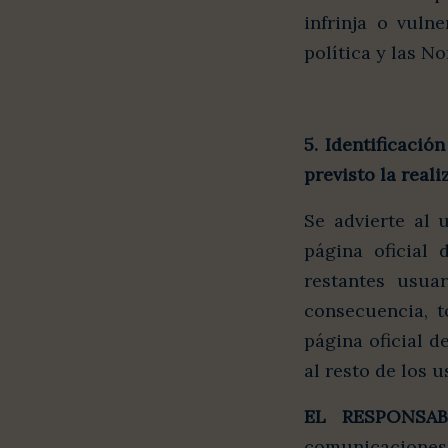
infrinja o vuln
política y las N
5. Identificació
previsto la real
Se advierte al 
página oficial
restantes usua
consecuencia, t
página oficial d
al resto de los u
EL RESPONSAB
comunicaciones