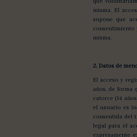
que voluntariam
misma. El acces
supone que ace
consentimiento p
misma.
2. Datos de men
El acceso y regi
años, de forma 
catorce (14 años
el usuario es i
consentida del t
legal para el a
expresamente ex