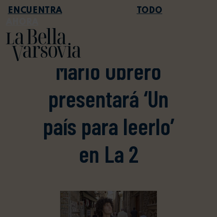
TODO
AHORA
AGENDA
Mario Obrero
presentará ‘Un
país para leerlo’
en La 2