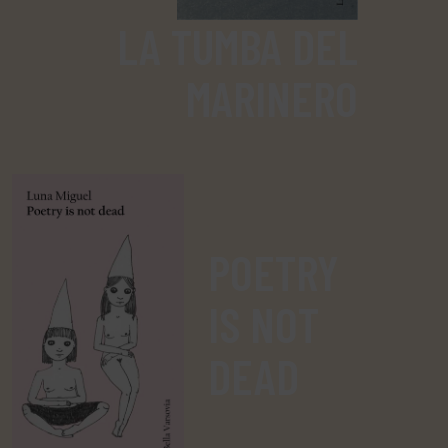
LA TUMBA DEL
MARINERO
POETRY
IS NOT
DEAD