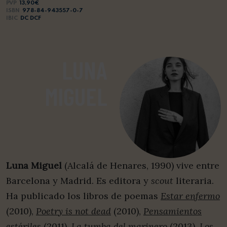
PVP
13,90€
ISBN
978-84-943557-0-7
IBIC
DC DCF
LUNA
MIGUEL
Luna Miguel
(Alcalá de Henares, 1990) vive entre
Barcelona y Madrid. Es editora y
scout
literaria.
Ha publicado los libros de poemas
Estar enfermo
(2010),
Poetry is not dead
(2010),
Pensamientos
estériles
(2011),
La tumba del marinero
(2013),
Los