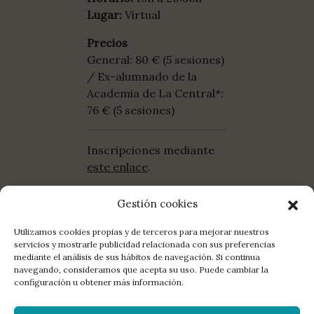
Lugar:
Virtual
Precios
General: 80 € (5 sesiones)
/ Ex-alumnado de la
Academia de La Central*:
76 € (5 sesiones)
Inscripciones mediante
este enlace
.
Gestión cookies
Utilizamos cookies propias y de terceros para mejorar nuestros
servicios y mostrarle publicidad relacionada con sus preferencias
mediante el análisis de sus hábitos de navegación. Si continua
COMPARTE:
FACEBOOK
TWITTER
E-MAIL
navegando, consideramos que acepta su uso. Puede cambiar la
configuración u obtener más información.
LA EDITORIAL
DISTRIBUCIÓN
CONTACTO
LIBROS