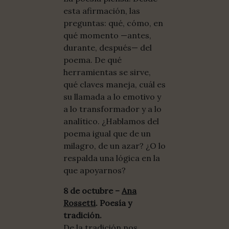
esta afirmación, las
preguntas: qué, cómo, en
qué momento —antes,
durante, después— del
poema. De qué
herramientas se sirve,
qué claves maneja, cuál es
su llamada a lo emotivo y
a lo transformador y a lo
analítico. ¿Hablamos del
poema igual que de un
milagro, de un azar? ¿O lo
respalda una lógica en la
que apoyarnos?
8 de octubre –
Ana
Rossetti
. Poesía y
tradición.
De la tradición nos