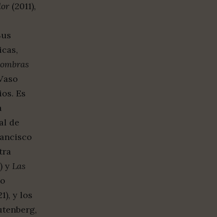
dor
(2011),
Sus
icas,
ombras
Vaso
ios. Es
a
al de
rancisco
tra
) y
Las
to
), y los
utenberg,