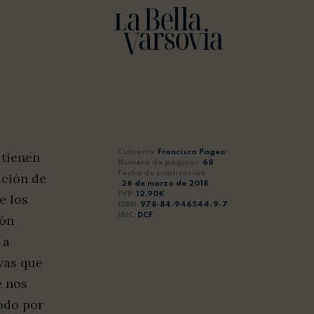
Cubierta
Francisca Pageo
 tienen
Número de páginas
68
Fecha de publicación
ición de
26 de marzo de 2018
PVP
12,90€
e los
ISBN
978-84-946544-9-7
IBIC
DCF
ión
 a
vas que
e nos
odo por