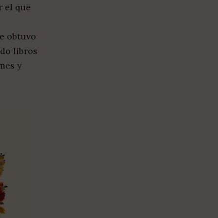
r el que
ue obtuvo
do libros
ames y