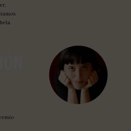
er,
abíamos
bela.
DÓN
Premio