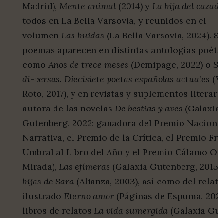
Madrid),
Mente animal
(2014) y
La hija del caza
todos en La Bella Varsovia, y reunidos en el
volumen
Las huidas
(La Bella Varsovia, 2024). 
poemas aparecen en distintas antologías poét
como
Años de trece meses
(Demipage, 2022) o
S
di-versas. Diecisiete poetas españolas actuales
(
Roto, 2017), y en revistas y suplementos literar
autora de las novelas
De bestias y aves
(Galaxi
Gutenberg, 2022; ganadora del Premio Nacion
Narrativa, el Premio de la Crítica, el Premio F
Umbral al Libro del Año y el Premio Cálamo O
Mirada),
Las efímeras
(Galaxia Gutenberg, 2015
hijas de Sara
(Alianza, 2003), así como del rela
ilustrado
Eterno amor
(Páginas de Espuma, 2021
libros de relatos
La vida sumergida
(Galaxia G