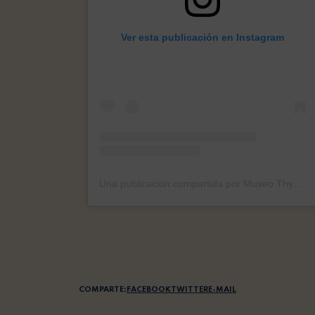
Ver esta publicación en Instagram
Una publicación compartida por Museo Thyssen-Bornemisza (@museothyssen)
COMPARTE:
FACEBOOK
TWITTER
E-MAIL