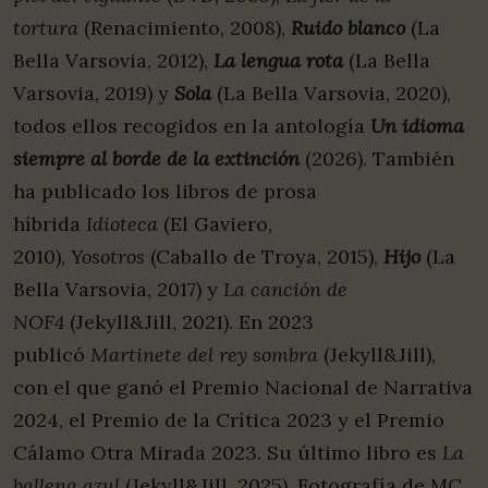
tortura
(Renacimiento, 2008),
Ruido blanco
(La
Bella Varsovia, 2012),
La lengua rota
(La Bella
Varsovia, 2019) y
Sola
(La Bella Varsovia, 2020),
todos ellos recogidos en la antología
Un idioma
siempre al borde de la extinción
(2026). También
ha publicado los libros de prosa
híbrida
Idioteca
(El Gaviero,
2010),
Yosotros
(Caballo de Troya, 2015),
Hijo
(La
Bella Varsovia, 2017) y
La
canción de
NOF4
(Jekyll&Jill, 2021). En 2023
publicó
Martinete del rey sombra
(Jekyll&Jill),
con el que ganó el Premio Nacional de Narrativa
2024, el Premio de la Crítica 2023 y el Premio
Cálamo Otra Mirada 2023. Su último libro es
La
ballena
azul
(Jekyll&Jill, 2025). Fotografía de MC