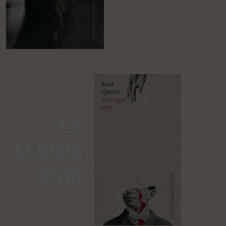
LA
LENGUA
ROTA