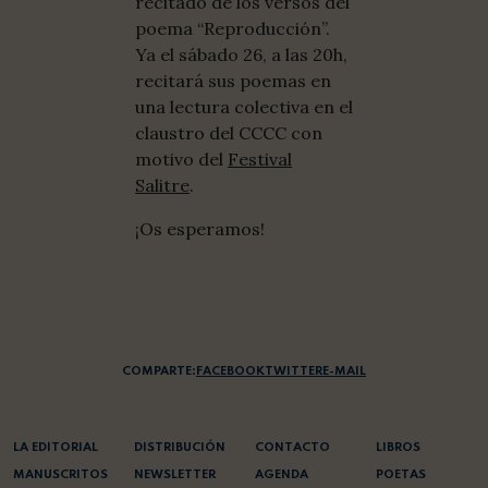
recitado de los versos del
poema “Reproducción”.
Ya el sábado 26, a las 20h,
recitará sus poemas en
una lectura colectiva en el
claustro del CCCC con
motivo del
Festival
Salitre
.
¡Os esperamos!
COMPARTE:
FACEBOOK
TWITTER
E-MAIL
LA EDITORIAL
DISTRIBUCIÓN
CONTACTO
LIBROS
MANUSCRITOS
NEWSLETTER
AGENDA
POETAS