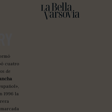
RY
Formó
bó cuatro
os de
ancha
español»,
n 1996 la
rera
, marcada