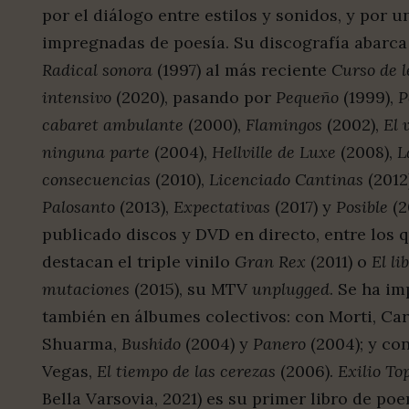
por el diálogo entre estilos y sonidos, y por u
impregnadas de poesía. Su discografía abarca
Radical sonora
(1997) al más reciente
Curso de l
intensivo
(2020), pasando por
Pequeño
(1999),
P
cabaret ambulante
(2000),
Flamingos
(2002),
El 
ninguna parte
(2004),
Hellville de Luxe
(2008),
L
consecuencias
(2010),
Licenciado Cantinas
(2012)
Palosanto
(2013),
Expectativas
(2017) y
Posible
(2
publicado discos y DVD en directo, entre los 
destacan el triple vinilo
Gran Rex
(2011) o
El li
mutaciones
(2015), su MTV
unplugged
. Se ha i
también en álbumes colectivos: con Morti, Car
Shuarma,
Bushido
(2004) y
Panero
(2004); y co
Vegas,
El tiempo de las cerezas
(2006).
Exilio To
Bella Varsovia, 2021) es su primer libro de po