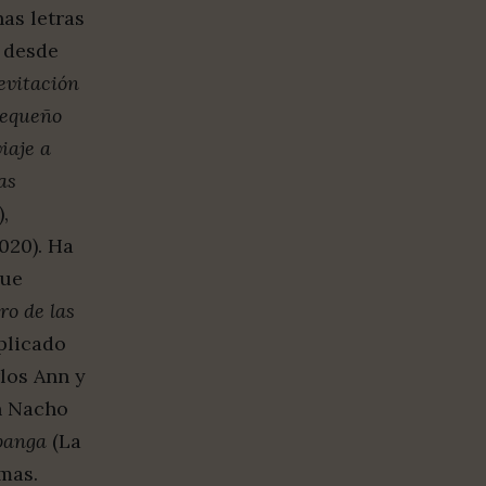
nas letras
 desde
evitación
equeño
viaje a
as
,
020). Ha
que
bro de las
mplicado
los Ann y
n Nacho
panga
(La
emas.