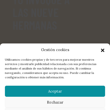
LAS NUEVE
HERMANAS
Gestión cookies
Utilizamos cookies propias y de terceros para mejorar nuestros
servicios y mostrarle publicidad relacionada con sus preferencias
mediante el análisis de sus hábitos de navegación. Si continua
COMPARTE:
FACEBOOK
TWITTER
E-MAIL
navegando, consideramos que acepta su uso. Puede cambiar la
configuración u obtener más información.
LA EDITORIAL
DISTRIBUCIÓN
CONTACTO
LIBROS
Aceptar
MANUSCRITOS
NEWSLETTER
AGENDA
POETAS
© 2026 La Bella Varsovia. All rights reserved.
Aviso legal
,
política de
privacidad
,
política de redes sociales
,
política de cookies
Rechazar