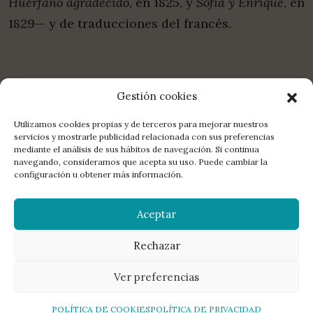
Huérfano agradecido
, en 1825, y
Sofía y Enrique
, en
1829— y de traducciones del francés.
Gestión cookies
Utilizamos cookies propias y de terceros para mejorar nuestros
servicios y mostrarle publicidad relacionada con sus preferencias
mediante el análisis de sus hábitos de navegación. Si continua
COMPARTE:
FACEBOOK
TWITTER
E-MAIL
navegando, consideramos que acepta su uso. Puede cambiar la
configuración u obtener más información.
LA EDITORIAL
DISTRIBUCIÓN
CONTACTO
LIBROS
Aceptar
MANUSCRITOS
NEWSLETTER
AGENDA
POETAS
© 2026 La Bella Varsovia. All rights reserved.
Aviso legal
,
política de
privacidad
,
política de redes sociales
,
política de cookies
Rechazar
Ver preferencias
POLÍTICA DE COOKIES
POLÍTICA DE PRIVACIDAD