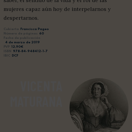
saber, el sentido de la vida y el rol de las
mujeres capaz aún hoy de interpelarnos y
despertarnos.
Cubierta
Francisca Pageo
Número de páginas
60
Fecha de publicación
4 de marzo de 2019
PVP
12,90€
ISBN
978-84-948412-1-7
IBIC
DCF
VICENTA
MATURANA