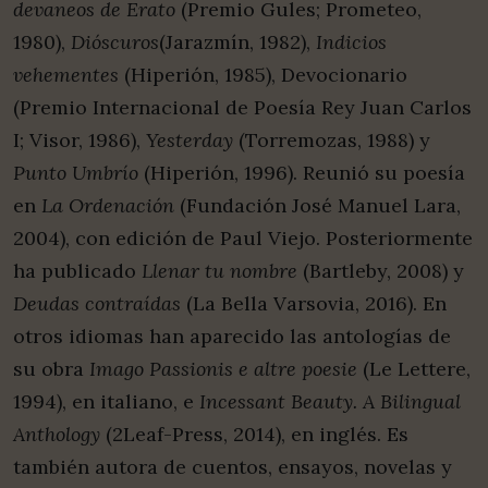
devaneos de Erato
(Premio Gules; Prometeo,
1980),
Dióscuros
(Jarazmín, 1982),
Indicios
vehementes
(Hiperión, 1985), Devocionario
(Premio Internacional de Poesía Rey Juan Carlos
I; Visor, 1986),
Yesterday
(Torremozas, 1988) y
Punto Umbrío
(Hiperión, 1996). Reunió su poesía
en
La Ordenación
(Fundación José Manuel Lara,
2004), con edición de Paul Viejo. Posteriormente
ha publicado
Llenar tu nombre
(Bartleby, 2008) y
Deudas contraídas
(La Bella Varsovia, 2016). En
otros idiomas han aparecido las antologías de
su obra
Imago Passionis e altre poesie
(Le Lettere,
1994), en italiano, e
Incessant Beauty. A Bilingual
Anthology
(2Leaf-Press, 2014), en inglés. Es
también autora de cuentos, ensayos, novelas y