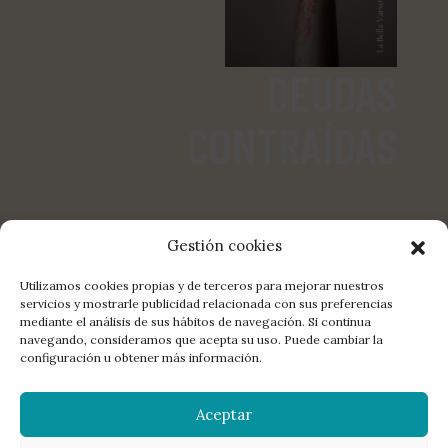
DEUDAS
CONTRAÍDAS
Gestión cookies
Utilizamos cookies propias y de terceros para mejorar nuestros
servicios y mostrarle publicidad relacionada con sus preferencias
mediante el análisis de sus hábitos de navegación. Si continua
COMPARTE:
FACEBOOK
TWITTER
E-MAIL
navegando, consideramos que acepta su uso. Puede cambiar la
configuración u obtener más información.
LA EDITORIAL
DISTRIBUCIÓN
CONTACTO
LIBROS
Aceptar
MANUSCRITOS
NEWSLETTER
AGENDA
POETAS
© 2026 La Bella Varsovia. All rights reserved.
Aviso legal
,
política de